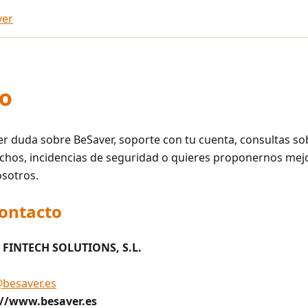
ver
o
ier duda sobre BeSaver, soporte con tu cuenta, consultas so
echos, incidencias de seguridad o quieres proponernos mej
osotros.
contacto
 FINTECH SOLUTIONS, S.L.
besaver.es
://www.besaver.es