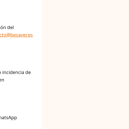
ión del
cto@besaver.es
o incidencia de
en
WhatsApp