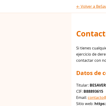
← Volver a BeSa
Contact
Si tienes cualqu
ejercicio de der
contactar con n
Datos de 
Titular:
BESAVER
CIF:
B88893615
Email:
contacto@
Sitio web:
https